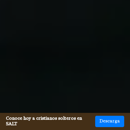
Conoce hoy a cristianos solteros en
Descarga
SALT