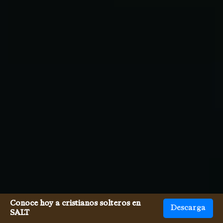
Conoce hoy a cristianos solteros en
Descarga
SALT