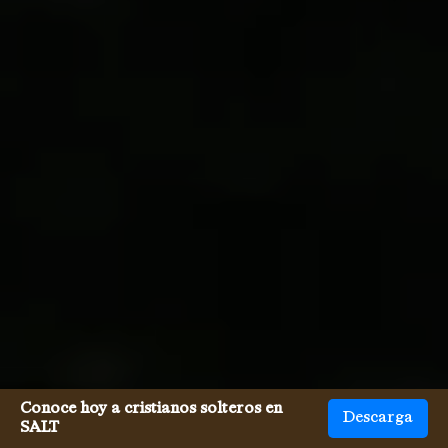
Conoce hoy a cristianos solteros en
Descarga
SALT