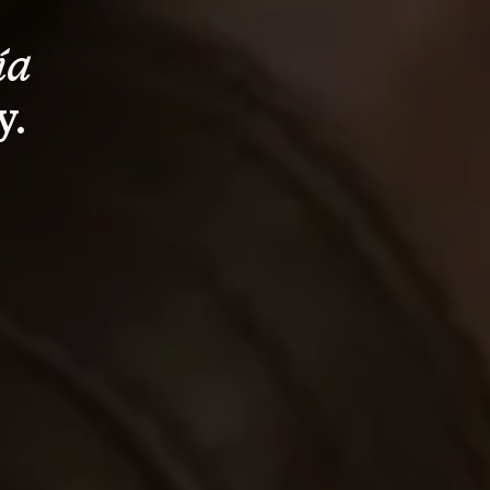
ía 
y.