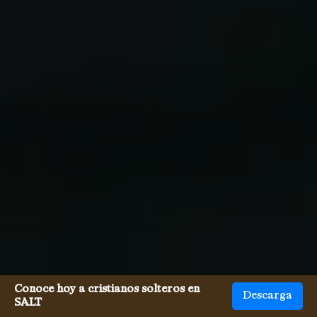
Conoce hoy a cristianos solteros en
Descarga
SALT