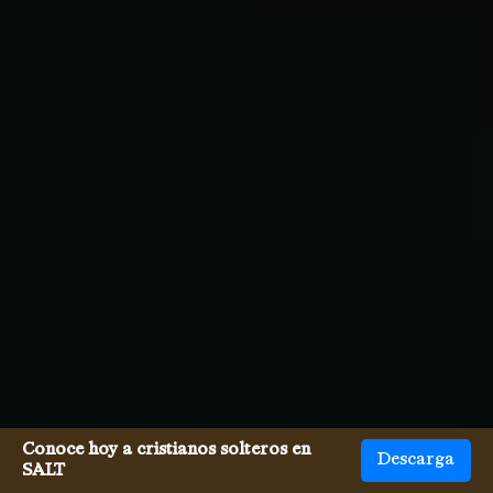
Conoce hoy a cristianos solteros en
Descarga
SALT