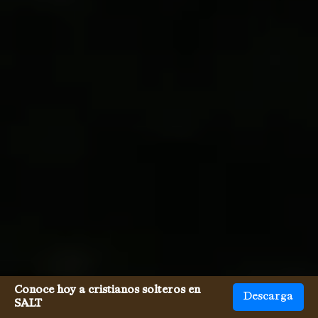
Conoce hoy a cristianos solteros en
Descarga
SALT