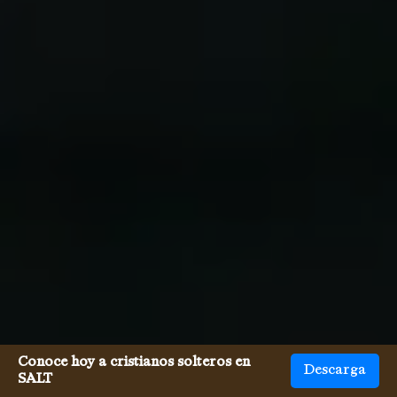
Conoce hoy a cristianos solteros en
Descarga
SALT