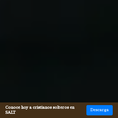
Conoce hoy a cristianos solteros en
Descarga
SALT