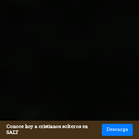
Conoce hoy a cristianos solteros en
Descarga
SALT