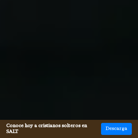
Conoce hoy a cristianos solteros en
Descarga
SALT