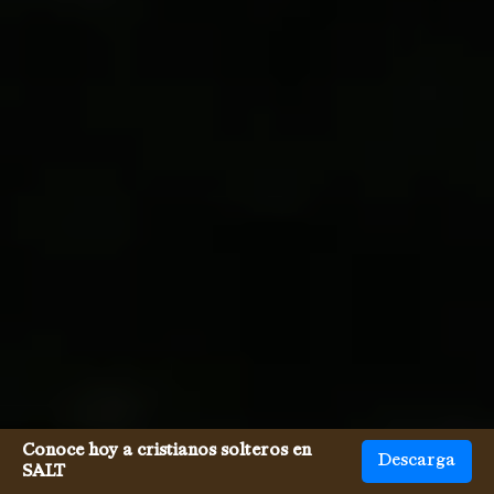
Conoce hoy a cristianos solteros en
Descarga
SALT