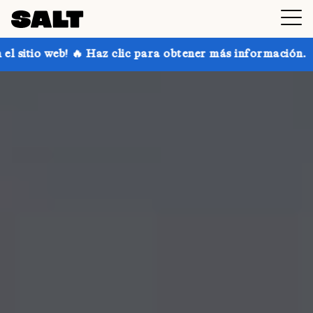
z clic para obtener más información.
¡Consigue hast