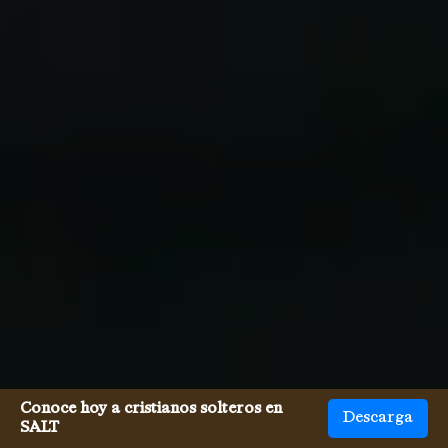
Conoce hoy a cristianos solteros en
Descarga
SALT