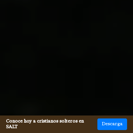
Conoce hoy a cristianos solteros en
Descarga
SALT