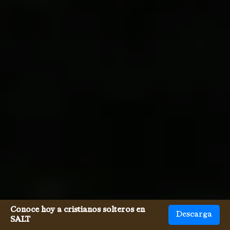
Conoce hoy a cristianos solteros en
Descarga
SALT