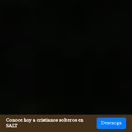
Conoce hoy a cristianos solteros en
Descarga
SALT