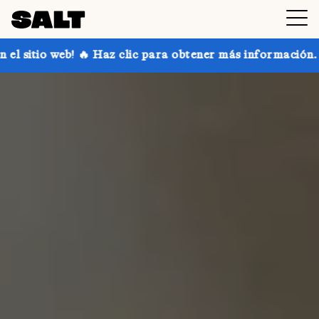
z clic para obtener más información.
¡Consigue hast