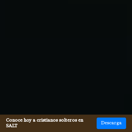
Conoce hoy a cristianos solteros en
Descarga
SALT