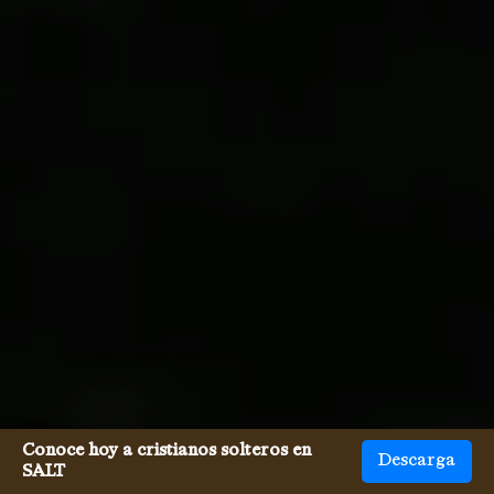
Conoce hoy a cristianos solteros en
Descarga
SALT