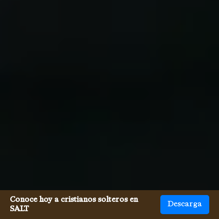
Conoce hoy a cristianos solteros en
Descarga
SALT