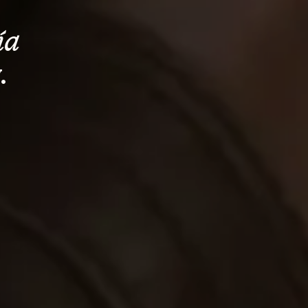
ía 
.