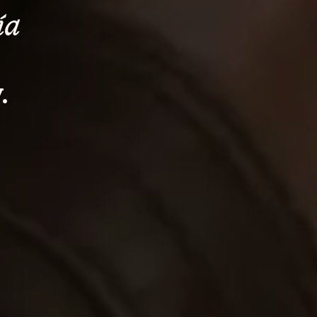
ía 
.