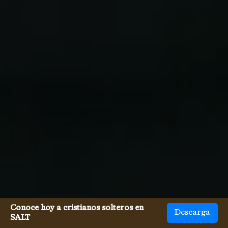
Conoce hoy a cristianos solteros en
Descarga
SALT