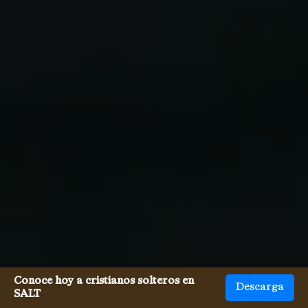
Conoce hoy a cristianos solteros en
Descarga
SALT