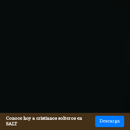
Conoce hoy a cristianos solteros en
Descarga
SALT