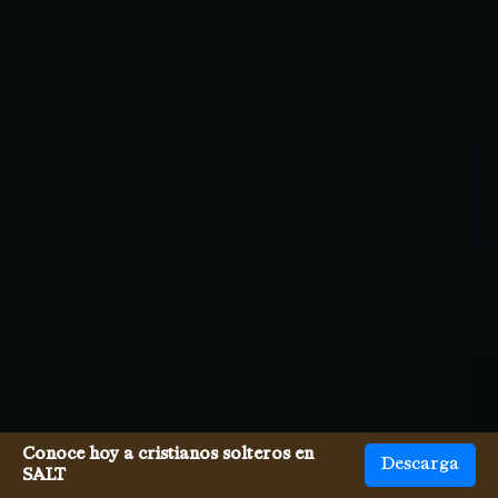
Conoce hoy a cristianos solteros en
Descarga
SALT