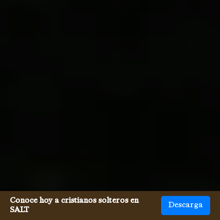
Conoce hoy a cristianos solteros en
Descarga
SALT