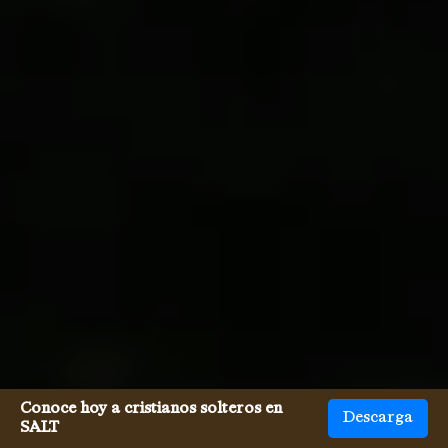
Conoce hoy a cristianos solteros en
Descarga
SALT