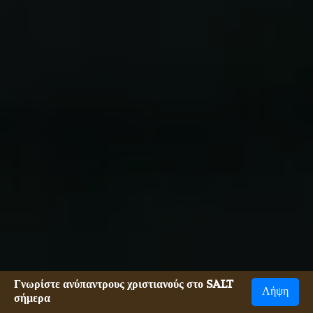
Γνωρίστε ανύπαντρους χριστιανούς στο SALT
Λήψη
σήμερα