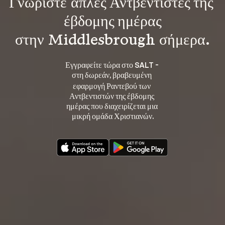
Γνωρίστε 
απλές Αντβεντιστές της 
έβδομης ημέρας
στην Middlesbrough σήμερα.
Εγγραφείτε τώρα στο SALT - 
στη 
, βραβευμένη 
δωρεάν
εφαρμογή Ραντεβού των 
Αντβεντιστών της έβδομης 
ημέρας που διαχειρίζεται μια 
μικρή ομάδα Χριστιανών.