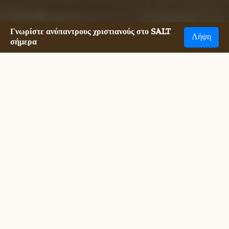
Γνωρίστε ανύπαντρους χριστιανούς στο SALT
Λήψη
σήμερα
Η συνάντηση με single Μη
λειτουργικοί χριστιανοί δεν ήταν ποτέ
πιο εύκολη.
Κάποτε ήταν δύσκολη η συνάντηση με άλλο single Μη 
λειτουργικοί χριστιανοί. Αλλά το SALT κάνει τώρα πολύ πιο 
εύκολο να συναντήσετε όλα τα δόγματα άγαμων Χριστιανών, 