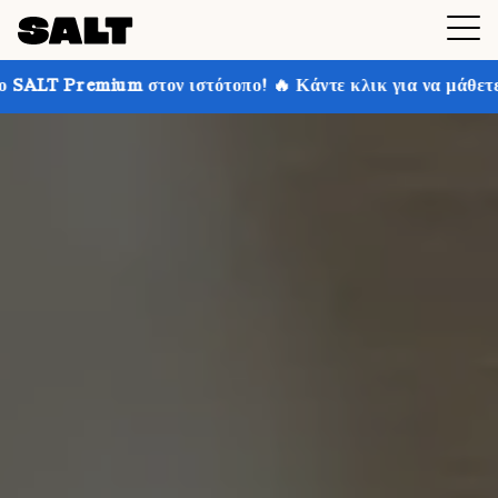
 ιστότοπο! 🔥 Κάντε κλικ για να μάθετε περισσότερα