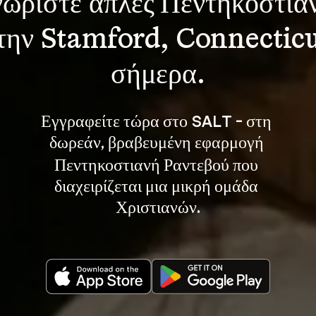
ωρίστε 
απλές Πεντηκοστια
την Stamford, Connecticu
σήμερα.
Εγγραφείτε τώρα στο SALT - στη 
, βραβευμένη εφαρμογή 
δωρεάν
Πεντηκοστιανή Ραντεβού που 
διαχειρίζεται μια μικρή ομάδα 
Χριστιανών.