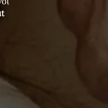
νοί
t 