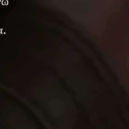
νω 
α.