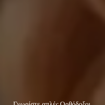
Γνωρίστε 
απλές Ορθόδοξοι 