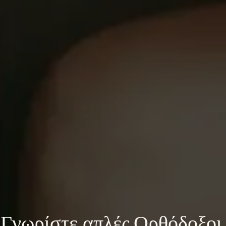
Γνωρίστε 
απλές Ορθόδοξοι 