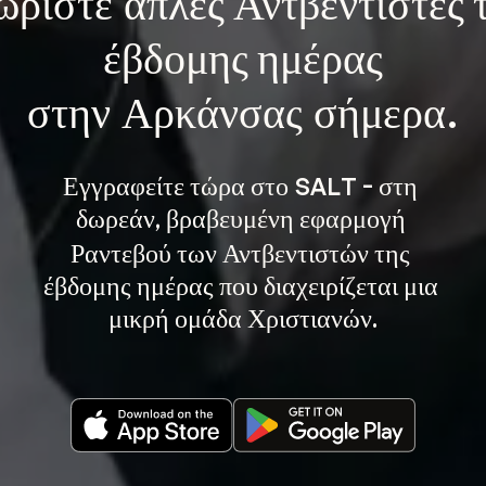
ωρίστε 
απλές Αντβεντιστές τ
έβδομης ημέρας
στην Αρκάνσας σήμερα.
Εγγραφείτε τώρα στο SALT - στη 
, βραβευμένη εφαρμογή 
δωρεάν
Ραντεβού των Αντβεντιστών της 
έβδομης ημέρας που διαχειρίζεται μια 
μικρή ομάδα Χριστιανών.