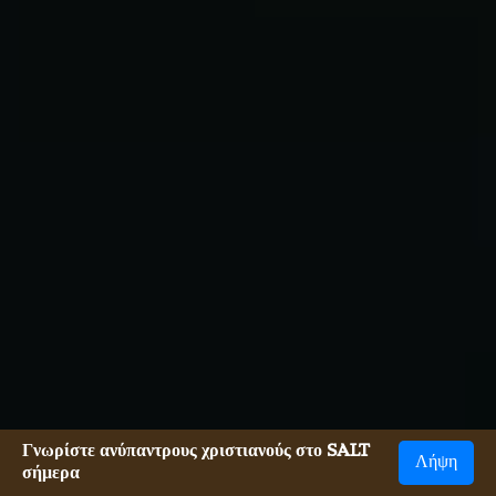
Γνωρίστε ανύπαντρους χριστιανούς στο SALT
Λήψη
σήμερα