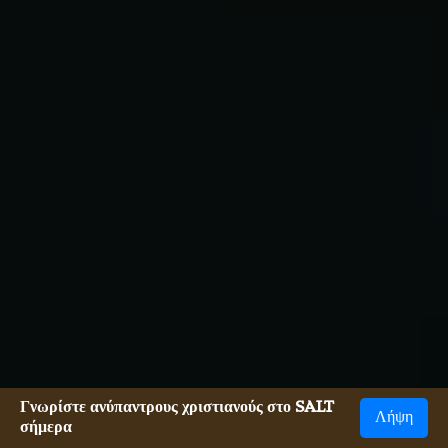
Γνωρίστε ανύπαντρους χριστιανούς στο SALT
Λήψη
σήμερα