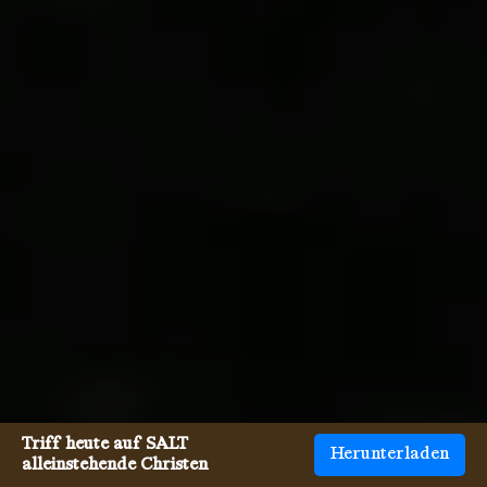
Triff heute auf SALT
Herunterladen
alleinstehende Christen