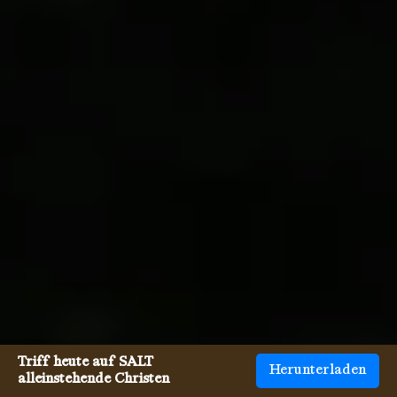
Triff heute auf SALT
Herunterladen
alleinstehende Christen