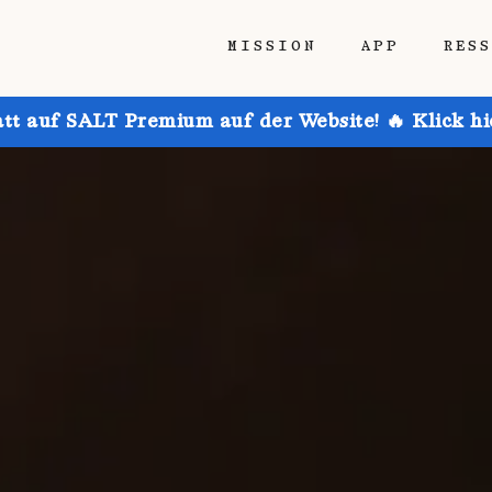
MISSION
APP
RES
att auf SALT Premium auf der Website! 🔥 Klick h