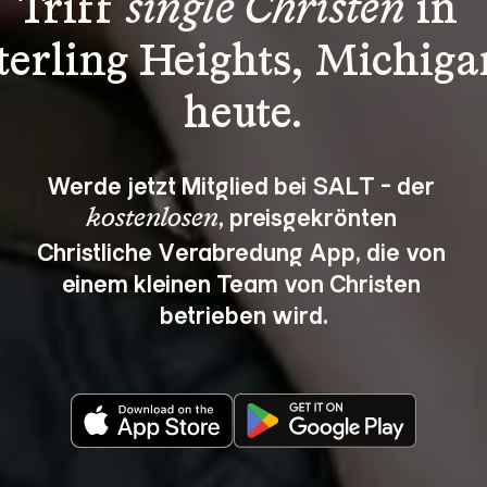
Triff 
single Christen
 in 
terling Heights, Michiga
heute.
Werde jetzt Mitglied bei SALT - der 
, preisgekrönten 
kostenlosen
Christliche Verabredung App, die von 
einem kleinen Team von Christen 
betrieben wird.