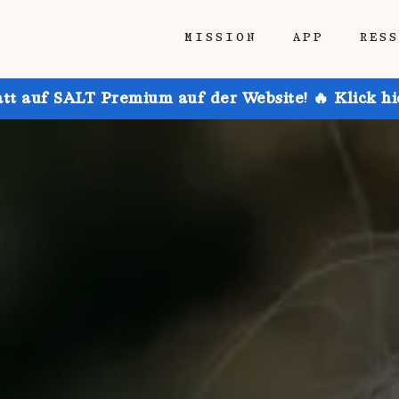
MISSION
APP
RES
att auf SALT Premium auf der Website! 🔥 Klick h