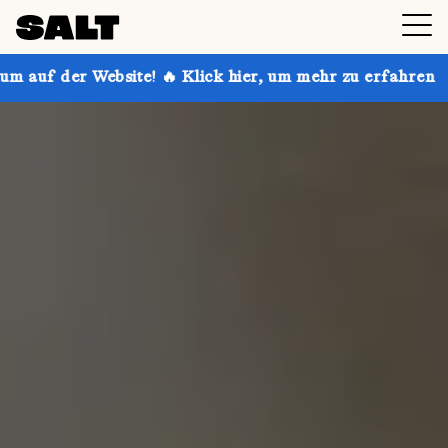
te! 🔥 Klick hier, um mehr zu erfahren
Hol dir bis z