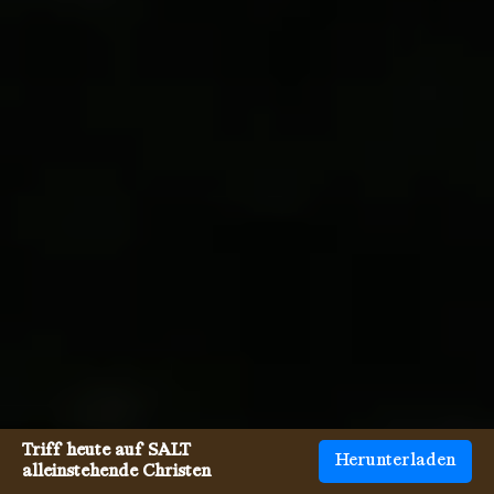
Triff heute auf SALT
Herunterladen
alleinstehende Christen