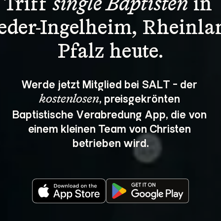
Triff 
single Baptisten
 in 
eder-Ingelheim, Rheinla
Pfalz heute.
Werde jetzt Mitglied bei SALT - der 
, preisgekrönten 
kostenlosen
Baptistische Verabredung App, die von 
einem kleinen Team von Christen 
betrieben wird.