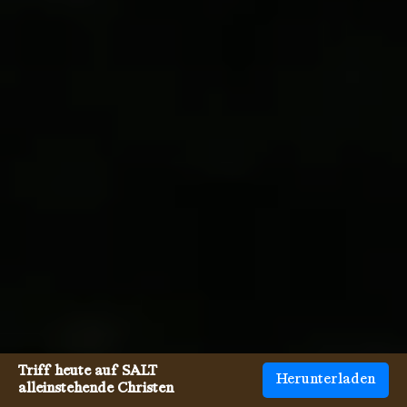
Triff heute auf SALT
Herunterladen
alleinstehende Christen