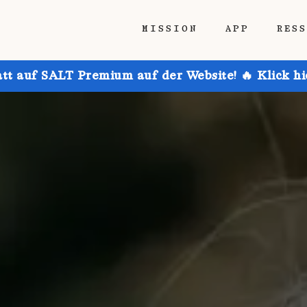
MISSION
APP
RES
att auf SALT Premium auf der Website! 🔥 Klick h