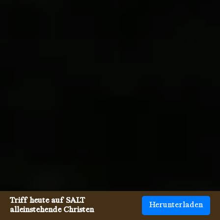
Triff heute auf SALT
Herunterladen
alleinstehende Christen