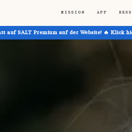
MISSION
APP
RES
att auf SALT Premium auf der Website! 🔥 Klick h