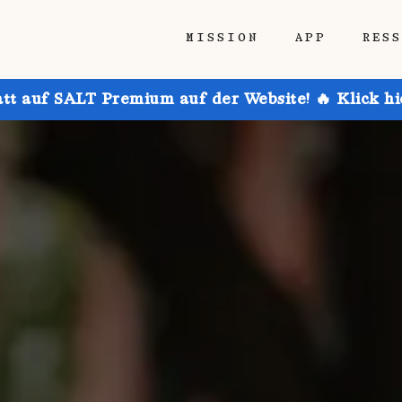
MISSION
APP
RES
att auf SALT Premium auf der Website! 🔥 Klick h